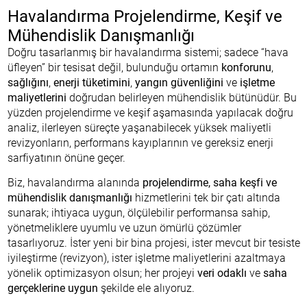
Havalandırma Projelendirme, Keşif ve
Mühendislik Danışmanlığı
Doğru tasarlanmış bir havalandırma sistemi; sadece “hava
üfleyen” bir tesisat değil, bulunduğu ortamın
konforunu
,
sağlığını
,
enerji tüketimini
,
yangın güvenliğini
ve
işletme
maliyetlerini
doğrudan belirleyen mühendislik bütünüdür. Bu
yüzden projelendirme ve keşif aşamasında yapılacak doğru
analiz, ilerleyen süreçte yaşanabilecek yüksek maliyetli
revizyonların, performans kayıplarının ve gereksiz enerji
sarfiyatının önüne geçer.
Biz, havalandırma alanında
projelendirme, saha keşfi ve
mühendislik danışmanlığı
hizmetlerini tek bir çatı altında
sunarak; ihtiyaca uygun, ölçülebilir performansa sahip,
yönetmeliklere uyumlu ve uzun ömürlü çözümler
tasarlıyoruz. İster yeni bir bina projesi, ister mevcut bir tesiste
iyileştirme (revizyon), ister işletme maliyetlerini azaltmaya
yönelik optimizasyon olsun; her projeyi
veri odaklı
ve
saha
gerçeklerine uygun
şekilde ele alıyoruz.