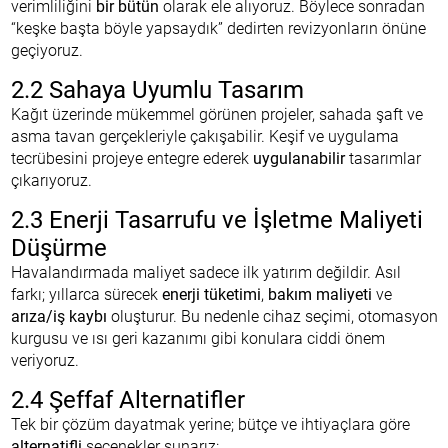
verimliliğini
bir bütün
olarak ele alıyoruz. Böylece sonradan
“keşke başta böyle yapsaydık” dedirten revizyonların önüne
geçiyoruz.
2.2 Sahaya Uyumlu Tasarım
Kağıt üzerinde mükemmel görünen projeler, sahada şaft ve
asma tavan gerçekleriyle çakışabilir. Keşif ve uygulama
tecrübesini projeye entegre ederek
uygulanabilir
tasarımlar
çıkarıyoruz.
2.3 Enerji Tasarrufu ve İşletme Maliyeti
Düşürme
Havalandırmada maliyet sadece ilk yatırım değildir. Asıl
farkı; yıllarca sürecek
enerji tüketimi
,
bakım maliyeti
ve
arıza/iş kaybı
oluşturur. Bu nedenle cihaz seçimi, otomasyon
kurgusu ve ısı geri kazanımı gibi konulara ciddi önem
veriyoruz.
2.4 Şeffaf Alternatifler
Tek bir çözüm dayatmak yerine; bütçe ve ihtiyaçlara göre
alternatifli
seçenekler sunarız: