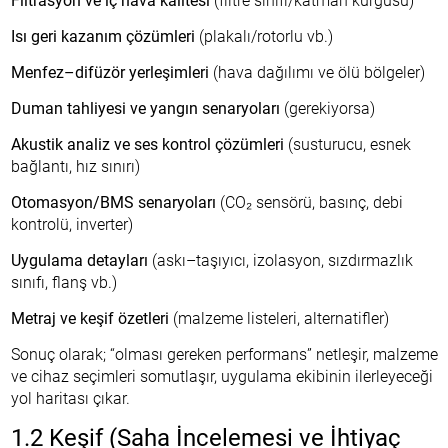
Filtrasyon ve iç hava kalitesi
(filtre sınıfı/katman kurgusu)
Isı geri kazanım çözümleri
(plakalı/rotorlu vb.)
Menfez–difüzör yerleşimleri
(hava dağılımı ve ölü bölgeler)
Duman tahliyesi ve yangın senaryoları
(gerekiyorsa)
Akustik analiz ve ses kontrol çözümleri
(susturucu, esnek
bağlantı, hız sınırı)
Otomasyon/BMS senaryoları
(CO₂ sensörü, basınç, debi
kontrolü, inverter)
Uygulama detayları
(askı–taşıyıcı, izolasyon, sızdırmazlık
sınıfı, flanş vb.)
Metraj ve keşif özetleri
(malzeme listeleri, alternatifler)
Sonuç olarak; “olması gereken performans” netleşir, malzeme
ve cihaz seçimleri somutlaşır, uygulama ekibinin ilerleyeceği
yol haritası çıkar.
1.2 Keşif (Saha İncelemesi ve İhtiyaç