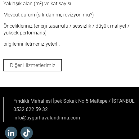
Yaklaşık alan (m²) ve kat sayısı
Mevcut durum (sıfırdan mı, revizyon mu?)
Öncelikleriniz (enerji tasarrufu / sessizlik / düşük maliyet /
yüksek performans)
bilgilerini iletmeniz yeterli.
Diğer Hizmetlerimiz
Fındıklı Mahallesi İpek Sokak No:5 Maltepe / İSTANBUL
0532 622 59 32
info@uygurhavalandirma.com