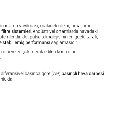
ozun ortama yayılması; makinelerde aşınma, ürün
filtre sistemleri
, endüstriyel ortamlarda havadaki
emleridir. Jet pulse teknolojisinin en güçlü tarafı,
e
stabil emiş performansı
sağlamasıdır.
smını ve en çok merak edilen konu olan
.
 da diferansiyel basınca göre (ΔP)
basınçlı hava darbesi
nlukla: