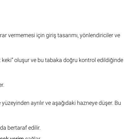
ar vermemesi için giriş tasarımı, yönlendiriciler ve
z keki” oluşur ve bu tabaka doğru kontrol edildiğinde
r.
ltre yüzeyinden ayrılır ve aşağıdaki hazneye düşer. Bu
a bertaraf edilir.
sek verim
sağlar.