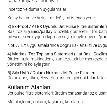
Daha kompakt alan ihtiyacı
İnce toz ve duman uygulamaları
Kolay bakım ve hızlı filtre değişimi istenen yerler
3) Ex-Proof / ATEX Uyumlu Jet Pulse Filtre Sistemleri
Bazı tozlar
yanıcı/patlayıcı
özellik gösterebilir (ör. ba
bileşenleri ve uygun ekipman seçimleriyle güvenliği artı
Not: ATEX uygulamalarında doğru risk analizi ve uygu
4) Merkezi Toz Toplama Sistemleri (Hat Bazlı Çözüm
Birden fazla makineden çıkan tozu tek bir merkezde topl
yönetimini kolaylaştırır.
5) Silo Üstü / Dolum Noktası Jet Pulse Filtreleri
Dolum, boşaltım, elevatör transferi gibi noktalarda loka
Kullanım Alanları
Jet pulse filtre sistemleri; üretim esnasında toz oluşan
Metal işleme, döküm, taşlama, kumlama