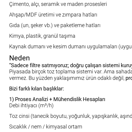
Çimento, alçı, seramik ve maden prosesleri
Ahşap/MDF üretimi ve zımpara hatları
Gıda (un, şeker vb.) ve paketleme hatları
Kimya, plastik, granül taşıma
Kaynak dumanı ve kesim dumanı uygulamaları (uygun
Neden
“Sadece filtre satmıyoruz; doğru çalışan sistemi kuru
Piyasada birçok toz toplama sistemi var. Ama sahada 
vermez. Bu yüzden yaklaşımımız ürün odaklı değil,
pr
Bizi farklı kılan başlıklar:
1) Proses Analizi + Mühendislik Hesapları
Debi ihtiyacı (m³/h)
Toz cinsi (tanecik boyutu, yoğunluk, yapışkanlık, aşındı
Sıcaklık / nem / kimyasal ortam