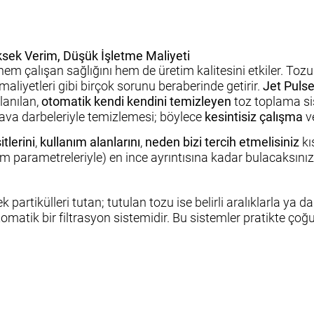
sek Verim, Düşük İşletme Maliyeti
 hem çalışan sağlığını hem de üretim kalitesini etkiler. T
aliyetleri gibi birçok sorunu beraberinde getirir.
Jet Pulse 
lanılan,
otomatik kendi kendini temizleyen
toz toplama sist
hava darbeleriyle temizlemesi; böylece
kesintisiz çalışma
v
itlerini
,
kullanım alanlarını
,
neden bizi tercih etmelisiniz
kı
üm parametreleriyle) en ince ayrıntısına kadar bulacaksınız
k partikülleri tutan; tutulan tozu ise belirli aralıklarla ya
matik bir filtrasyon sistemidir. Bu sistemler pratikte çoğu