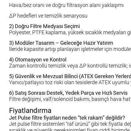
Hava/bez oranı ve doğru filtrasyon alanı yaklaşımı
ΔP hedefleri ve temizlik senaryosu
2) Doğru Filtre Medyası Seçimi
Polyester, PTFE kaplama, yüksek sıcaklık medyaları gibi
3) Modüler Tasarım – Geleceğe Hazır Yatırım
İleride kapasite artışı planlayan işletmeler için modül
4) Otomasyon ve Kontrol
Zaman kontrollü temizlik veya ΔP kontrollü temizlik; i
5) Güvenlik ve Mevzuat Bilinci (ATEX Gereken Yerler
Yanıcı/patlayıcı toz riski olan tesislerde ATEX uyumlu 
6) Satış Sonrası Destek, Yedek Parça ve Hızlı Servis
Filtre değişimi, valf/solenoid bakımı, basınçlı hava ha
Fiyatlandırma
Jet Pulse filtre fiyatları neden “tek rakam” değildir?
Jet pulse filtre sistemleri “raf ürünü” gibi tek fiyatla 
sıcaklık ve güvenlik gereksinimleri fiyatı ciddi biçimd