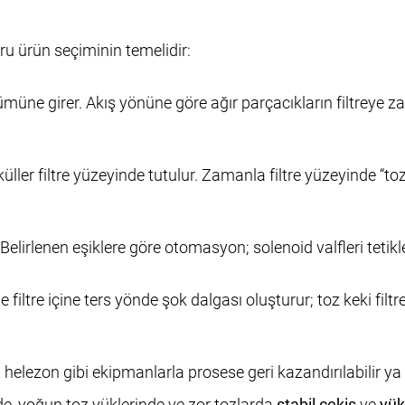
ru ürün seçiminin temelidir:
müne girer. Akış yönüne göre ağır parçacıkların filtreye zar
ller filtre yüzeyinde tutulur. Zamanla filtre yüzeyinde “to
. Belirlenen eşiklere göre otomasyon; solenoid valfleri tetikle
le filtre içine ters yönde şok dalgası oluşturur; toz keki fi
 helezon gibi ekipmanlarla prosese geri kazandırılabilir ya d
de, yoğun toz yüklerinde ve zor tozlarda
stabil çekiş
ve
yük