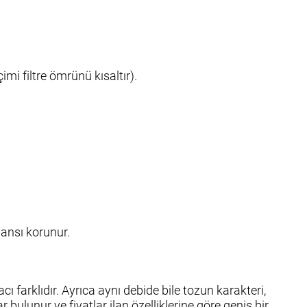
mi filtre ömrünü kısaltır).
mansı korunur.
cı farklıdır. Ayrıca aynı debide bile tozun karakteri,
ar bulunur ve fiyatlar ilan özelliklerine göre geniş bir