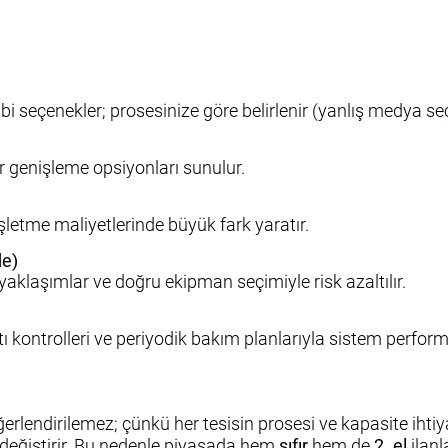
 seçenekler; prosesinize göre belirlenir (yanlış medya seçi
er genişleme opsiyonları sunulur.
şletme maliyetlerinde büyük fark yaratır.
de)
yaklaşımlar ve doğru ekipman seçimiyle risk azaltılır.
ttı kontrolleri ve periyodik bakım planlarıyla sistem perfor
değerlendirilemez; çünkü her tesisin prosesi ve kapasite ihtiya
e değiştirir. Bu nedenle piyasada hem
sıfır
hem de
2. el
ilanl