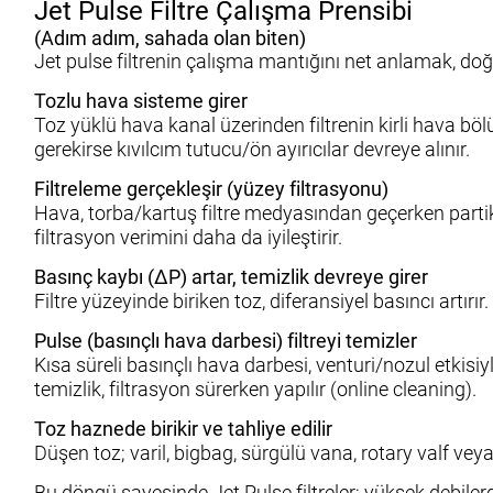
Jet Pulse Filtre Çalışma Prensibi
(Adım adım, sahada olan biten)
Jet pulse filtrenin çalışma mantığını net anlamak, doğ
Tozlu hava sisteme girer
Toz yüklü hava kanal üzerinden filtrenin kirli hava bölü
gerekirse kıvılcım tutucu/ön ayırıcılar devreye alınır.
Filtreleme gerçekleşir (yüzey filtrasyonu)
Hava, torba/kartuş filtre medyasından geçerken partikü
filtrasyon verimini daha da iyileştirir.
Basınç kaybı (ΔP) artar, temizlik devreye girer
Filtre yüzeyinde biriken toz, diferansiyel basıncı artırır
Pulse (basınçlı hava darbesi) filtreyi temizler
Kısa süreli basınçlı hava darbesi, venturi/nozul etkisiy
temizlik, filtrasyon sürerken yapılır (online cleaning).
Toz haznede birikir ve tahliye edilir
Düşen toz; varil, bigbag, sürgülü vana, rotary valf veya
Bu döngü sayesinde Jet Pulse filtreler; yüksek debiler