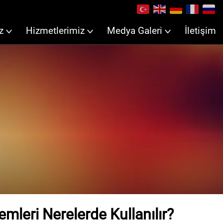
z
Hizmetlerimiz
Medya Galeri
İletişim
temleri Nerelerde Kullanılır?