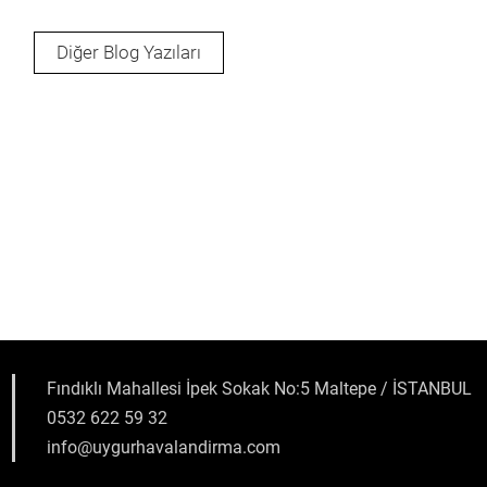
Diğer Blog Yazıları
Fındıklı Mahallesi İpek Sokak No:5 Maltepe / İSTANBUL
0532 622 59 32
info@uygurhavalandirma.com