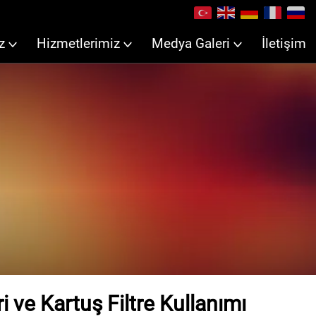
z
Hizmetlerimiz
Medya Galeri
İletişim
ri ve Kartuş Filtre Kullanımı