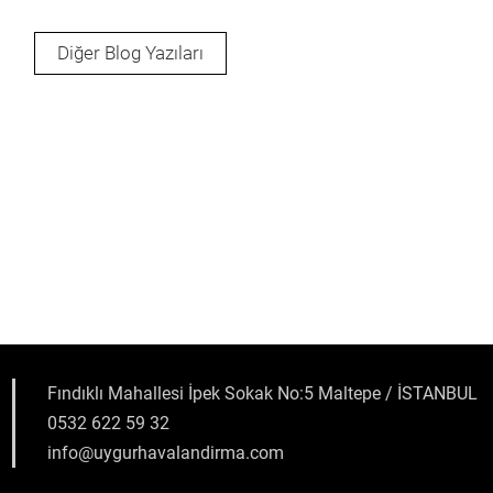
Diğer Blog Yazıları
Fındıklı Mahallesi İpek Sokak No:5 Maltepe / İSTANBUL
0532 622 59 32
info@uygurhavalandirma.com